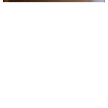
< PREV
最近の投稿
★塗装キャンペーン★
★リフォームキャンペーン★
店舗改装 フィットネスジム Lexy Fit 高茶屋店
☆リノベーション住宅事例☆ A様邸
☆新築施工事例☆ B様邸
アーカイブ